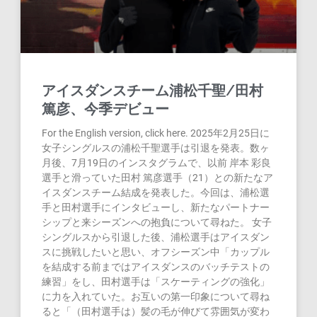
アイスダンスチーム浦松千聖/田村
篤彦、今季デビュー
For the English version, click here. 2025年2月25日に
女子シングルスの浦松千聖選手は引退を発表。数ヶ
月後、7月19日のインスタグラムで、以前 岸本 彩良
選手と滑っていた田村 篤彦選手（21）との新たなア
イスダンスチーム結成を発表した。今回は、浦松選
手と田村選手にインタビューし、新たなパートナー
シップと来シーズンへの抱負について尋ねた。 女子
シングルスから引退した後、浦松選手はアイスダン
スに挑戦したいと思い、オフシーズン中「カップル
を結成する前まではアイスダンスのバッチテストの
練習」をし、田村選手は「スケーティングの強化」
に力を入れていた。お互いの第一印象について尋ね
ると「（田村選手は）髪の毛が伸びて雰囲気が変わ