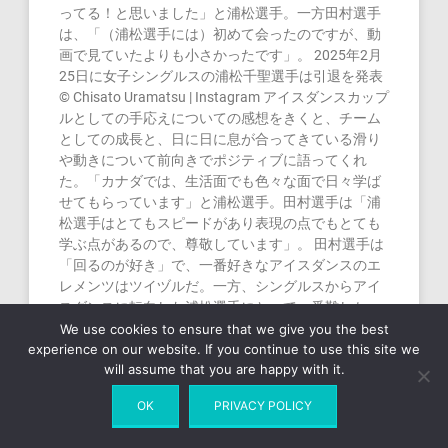
ってる！と思いました」と浦松選手。一方田村選手
は、「（浦松選手には）初めて会ったのですが、動
画で見ていたよりも小さかったです」。 2025年2月
25日に女子シングルスの浦松千聖選手は引退を発表
© Chisato Uramatsu | Instagram アイスダンスカップ
ルとしての手応えについての感想をきくと、チーム
としての成長と、日に日に息が合ってきている滑り
や動きについて前向きでポジティブに語ってくれ
た。「カナダでは、生活面でも色々な面で日々学ば
せてもらっています」と浦松選手。田村選手は「浦
松選手はとてもスピードがあり表現の点でもとても
学ぶ点があるので、尊敬しています」。 田村選手は
「回るのが好き」で、一番好きなアイスダンスのエ
レメンツはツイヅルだ。一方、シングルスからアイ
スダンスに転向した浦松選手にとって一番難しかっ
たのは、まさに そのツイヅル：「シングルの時、ス
We use cookies to ensure that we give you the best
experience on our website. If you continue to use this site we
テップがあまり好きではなくて苦手な上に、そこか
will assume that you are happy with it.
ら目を背けてきて練習をあまりしていなかったので
今そのツケが回ってきています。笑」彼女が最も好
OK
PRIVACY POLICY
きなエレメンツはステップシークエンスで、「1人で
ステップを踏む時よりもスムーズに滑れる感覚がと